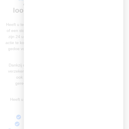
Altijd bereikbaar voor uw
loodgietersproblemen – dag en
nacht
Heeft u te maken met een plotselinge lekkage, een verstopte wc
of een storing in uw leidingwerk? Geen zorgen onze loodgieters
zijn 24 uur per dag, 7 dagen per week beschikbaar om snel in
actie te komen. Wij lossen het probleem professioneel en zonder
gedoe voor u op, of het nu midden in de nacht is of tijdens het
weekend.
Dankzij onze snelle responstijd en ervaren vakmensen bent u
verzekerd van een oplossing die niet alleen direct werkt, maar
ook duurzaam is. Wij komen bij u langs met het juiste
gereedschap, heldere communicatie en een duidelijke
prijsafspraak vooraf.
Heeft u nu hulp nodig? Bel ons direct, wij staan voor u klaar.
Altijd bereikbaar, ook bij spoed
Geen wachttijden, snelle hulp op locatie
Transparante tarieven, géén verrassingen