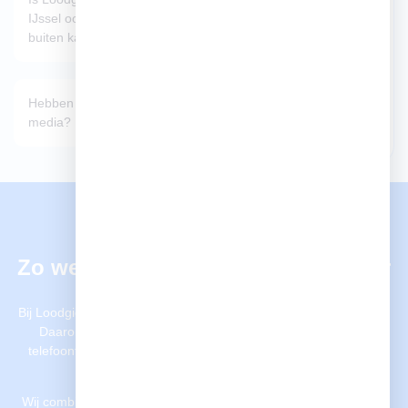
IJssel ook beschikbaar
buiten kantoortijden?
Hebben jullie ook social
media?
SOEPEL, EFFICIËNT, TRANSPARANT
Zo werken wij als loodgieter: helder
van begin tot eind
Bij Loodgieter aan den IJssel geloven we in een heldere aanpak.
Daarom begeleiden wij u stap voor stap: vanaf het eerste
telefoontje tot aan de oplevering van het werk. U weet bij ons
altijd waar u aan toe bent.
Wij combineren vakmanschap met structuur. Of het nu gaat om