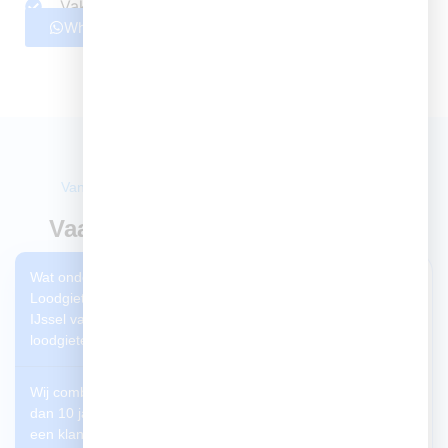
Vakkundige loodgieters met jarenlange ervaring
Whatsapp ons
Bel nu
Van tarieven en spoedservice tot onze werkwijze en
beschikbaarheid.
Vaak gestelde vragen over ons
Wat onderscheidt
Niet gevonden wat
Loodgieter aan den
u zocht?
IJssel van andere
loodgieters?
Stuur ons een
berichtje en we
Wij combineren meer
zullen u zo spoedig
dan 10 jaar ervaring met
mogelijk helpen.
een klantgerichte