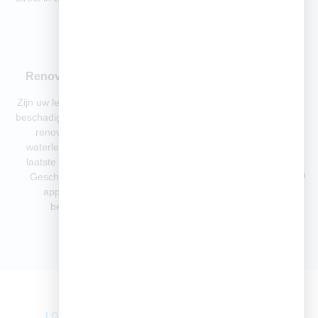
Renovatie leidingwerk
Afvoer of riool laten
reinigen
Zijn uw leidingen verouderd of
Last van stank, borrelende
beschadigd? Wij vervangen en
leidingen of langzaam
renoveren uw gas- en
weglopend water? Met
waterleidingen volgens de
professionele rioolreiniging
laatste veiligheidsnormen.
voorkomen wij verstoppingen en
Geschikt voor woningen,
dure schade. Wij reinigen
appartementen en
effectief afvoeren in keuken,
bedrijfspanden.
badkamer, toilet of hoofdriool.
LOODGIETER AAN DEN IJSSEL 24/7 BEREIKBAAR