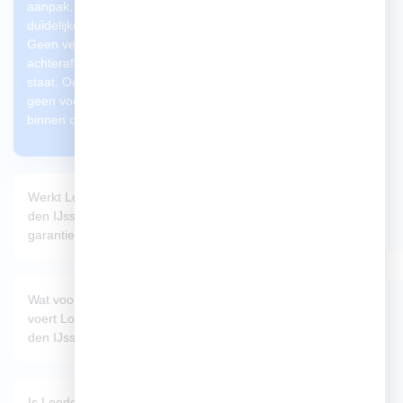
aanpak, snelle service en
duidelijke communicatie.
Geen verrassingen
achteraf, wel vakwerk dat
staat. Ook rekenen wij
geen voorrijkosten
binnen ons werkgebied.
Werkt Loodgieter aan
den IJssel met
garantie?
Wat voor soort klussen
Offerte
voert Loodgieter aan
Aanvragen
den IJssel uit?
Is Loodgieter aan den