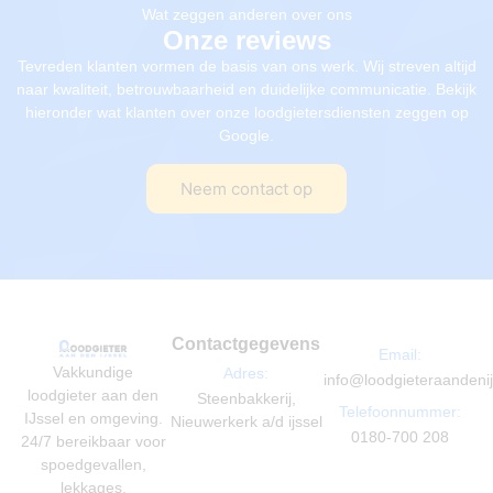
Wat zeggen anderen over ons
Onze reviews
Tevreden klanten vormen de basis van ons werk. Wij streven altijd
naar kwaliteit, betrouwbaarheid en duidelijke communicatie. Bekijk
hieronder wat klanten over onze loodgietersdiensten zeggen op
Google.
Neem contact op
Contactgegevens
Email:
Vakkundige
Adres:
info@loodgieteraandenij
loodgieter aan den
Steenbakkerij,
Telefoonnummer:
IJssel en omgeving.
Nieuwerkerk a/d ijssel
0180-700 208
24/7 bereikbaar voor
spoedgevallen,
lekkages,