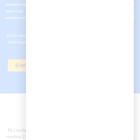
lekdetectie, leidingwerk, installatie van sanitair of het reinigen van
een riool: ons team werkt snel, netjes en met oog voor detail. We
communiceren duidelijk, denken met u mee en leveren pas op als
alles klopt, technisch en visueel.
Onze werkwijze is niet alleen gericht op kwaliteit, maar vooral op
ontzorgen. U hoeft zich nergens druk om te maken: wij regelen
het.
Whatsapp ons
Bel nu
Onze locaties
Ons werkgebied
Bij Loodgieter aan den IJssel zijn we actief in een breed gebied
rondom Zuidplas, Rotterdam en de regio Rijnmond. Dankzij onze