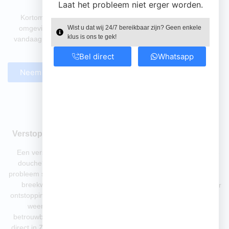
Laat het probleem niet erger worden.
Kortom, zoekt u een betrouwbare loodgieter in Zuidplas of
omgeving die denkt in oplossingen en snel schakelt? Neem
Wist u dat wij 24/7 bereikbaar zijn? Geen enkele
klus is ons te gek!
vandaag nog contact met ons op. Wij helpen u graag – helder,
vakkundig en zonder gedoe.
Bel direct
Whatsapp
Neem direct contact op
Verstoppingen verhelpen
Loodgieterswerk
Een verstopte wc, afvoer of
Van lekkageherstel tot volledige
douche? Wij verhelpen het
installatie van sanitair en
probleem snel en zonder hak- of
waterleidingen: wij bieden een
breekwerk. Dankzij onze
complete loodgietersservice voor
ontstoppingsdienst is uw afvoer
zowel renovatie als nieuwbouw.
weer in no-time vrij –
U kunt rekenen op vakwerk en
betrouwbaar en schoon werk,
duurzame oplossingen.
direct in Zuidplas en Rijnmond.