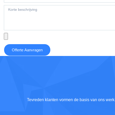
Offerte Aanvragen
Tevreden klanten vormen de basis van ons werk. W