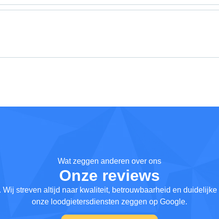
Wat zeggen anderen over ons
Onze reviews
ij streven altijd naar kwaliteit, betrouwbaarheid en duidelijk
onze loodgietersdiensten zeggen op Google.