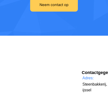
Neem contact op
Contactgeg
Adres:
Steenbakkerij,
ijssel