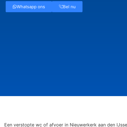
Whatsapp ons
Bel nu
Een verstopte wc of afvoer in Nieuwerkerk aan den IJsse