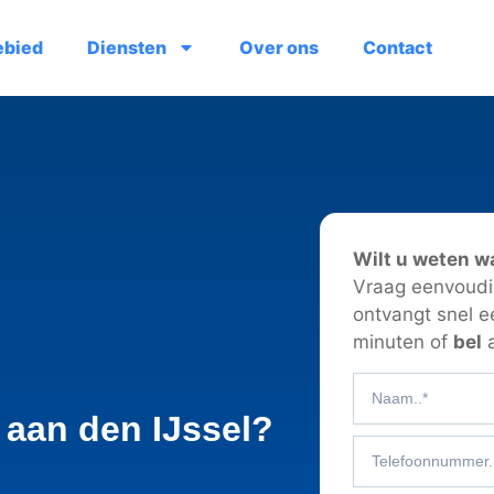
ebied
Diensten
Over ons
Contact
Wilt u weten w
Vraag eenvoudig
ontvangt snel e
minuten of
bel
a
 aan den IJssel?