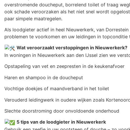
overstromende doucheput, borrelend toilet of traag wegl
ook schade veroorzaken als het niet snel wordt opgelost
paar simpele maatregelen.
Als loodgieter actief in heel Nieuwerkerk, van Dorrestein
problemen te voorkomen en uw leidingen in topconditie 
Wat veroorzaakt verstoppingen in Nieuwerkerk?
In woningen in Nieuwerkerk aan den IJssel zien we vers
Opstapeling van vet en zeepresten in de keukenafvoer
Haren en shampoo in de doucheput
Vochtige doekjes of maandverband in het toilet
Verouderd leidingwerk in oudere wijken zoals Kortenoor
Slechte doorstroming door onvoldoende onderhoud
5 tips van de loodgieter in Nieuwerkerk
Gebruik een zeefje in uw gootsteen of douche – zo voork