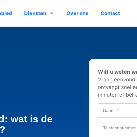
ebied
Diensten
Over ons
Contact
Wilt u weten w
Vraag eenvoudig
ontvangt snel e
minuten of
bel
a
: wat is de
n?