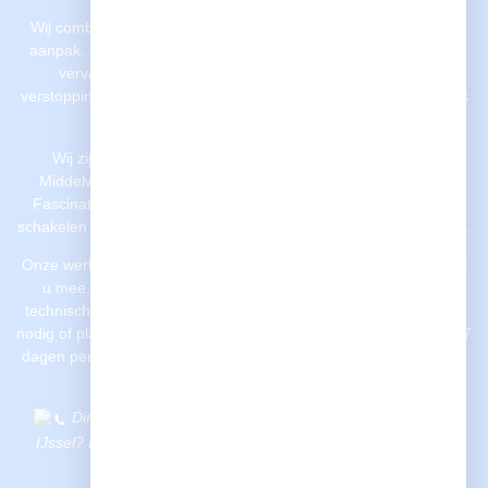
Wij combineren technische expertise met een gestructureerde
aanpak. Of het nu gaat om het opsporen van een lekkage, het
vervangen van oude leidingen, het verhelpen van een
verstopping of het plaatsen van nieuw sanitair – onze loodgieters
werken snel, netjes en met oog voor detail.
Wij zijn actief in heel Capelle aan den IJssel, waaronder
Middelwatering, Schollevaar, ’s-Gravenland, Oostgaarde en
Fascinatio. Dankzij onze lokale aanwezigheid kunnen we snel
schakelen en zijn we vaak al binnen 30 tot 60 minuten ter plaatse.
Onze werkwijze is gericht op gemak en kwaliteit. We denken met
u mee, communiceren duidelijk en leveren pas op als alles
technisch én esthetisch klopt. Heeft u met spoed een loodgieter
nodig of plant u onderhoudswerkzaamheden in Capelle? Wij zijn 7
dagen per week bereikbaar voor zowel particulieren als zakelijke
klanten.
Direct hulp nodig van een loodgieter in Capelle aan den
IJssel? Bel of WhatsApp ons voor snelle, vakkundige service
zonder zorgen.