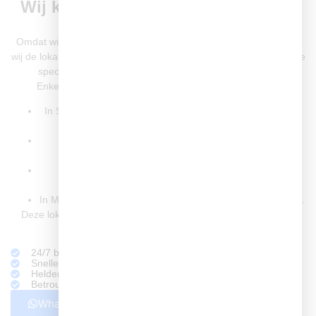
Wij kennen Capelle aan den IJssel
door en door
Omdat wij dagelijks in Capelle aan den IJssel actief zijn, kennen
wij de lokale bouwstijlen, veelvoorkomende problemen en zelfs de
specifieke leiding- en rioleringsstructuren in de wijken.
Enkele voorbeelden uit onze recente werkzaamheden:
In Schollevaar een hardnekkige rioolverstopping opgelost
veroorzaakt door boomwortels in het hoofdriool.
In ’s-Gravenland een lekkage onder een tegelvloer
verholpen zonder schade aan de vloer.
In Oostgaarde een cv-ketel vervangen voor een
energiezuinig HR-model.
In Middelwatering een daklekkage gedicht na stormschade.
Deze lokale kennis maakt dat wij sneller en efficiënter kunnen
werken dan veel niet-lokale aanbieders.
24/7 beschikbaar bij spoed
Snelle hulp op locatie in Nieuwerkerk aan den IJssel
Heldere prijzen, geen verrassingen
Betrouwbare loodgieters met jarenlange ervaring
Whatsapp ons
Bel nu