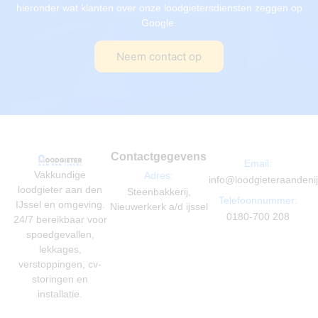
hieronder wat klanten over onze loodgietersdiensten zeggen op
Google.
Neem contact op
Contactgegevens
Email:
Vakkundige
Adres:
info@loodgieteraandenij
loodgieter aan den
Steenbakkerij,
Telefoonnummer:
IJssel en omgeving.
Nieuwerkerk a/d ijssel
0180-700 208
24/7 bereikbaar voor
spoedgevallen,
lekkages,
verstoppingen, cv-
storingen en
installatie.