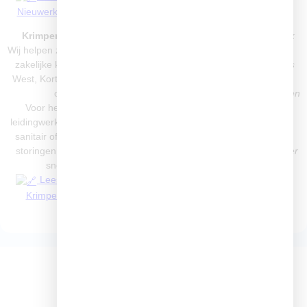
Nieuwerkerk aan den IJssel
Moordrecht
Krimpen aan den IJssel
Weet u niet zeker of we ook
Wij helpen zowel particuliere als
bij u werken?
zakelijke klanten in Krimpen-
Neem gerust contact met ons
West, Kortland, Boveneind en
op. Wij zijn bereikbaar via
omgeving.
telefoon, WhatsApp of e-mail en
Voor het vervangen van
helpen u snel – zonder
leidingwerk, het installeren van
voorrijkosten en altijd met
sanitair of het verhelpen van
heldere communicatie bel
storingen kunt u rekenen op
eenvoudig voor een Loodgieter
snelle service.
Capelle aan den IJssel
Lees meer: Loodgieter
Krimpen aan den IJssel
LOKALE KENNIS