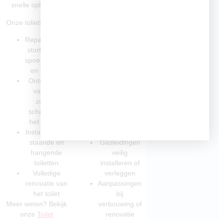
snelle oplossing.
veiligheidsnormen.
Onze tolietservices:
Veelvoorkomende
leidingwerkzaamheden:
Reparatie van
stortbakken,
Aanleg van
spoelknoppen
waterleidingen
en vlotters
voor keuken
Ontstoppen
of badkamer
van wc’s
Vervanging
zonder
van
schade aan
verouderde
het sanitair
loden
Installatie van
leidingen
staande en
Gasleidingen
hangende
veilig
toiletten
installeren of
Volledige
verleggen
renovatie van
Aanpassingen
het toilet
bij
Meer weten? Bekijk
verbouwing of
onze
Toilet
renovatie