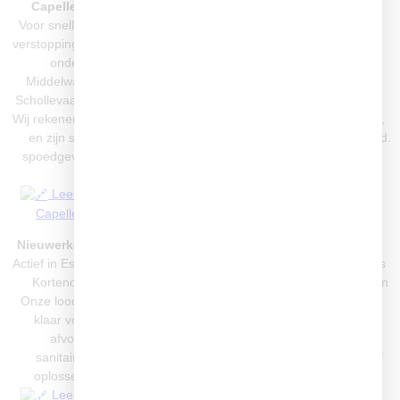
Capelle aan den IJssel
Rotterdam & Nesselande
Voor snelle hulp bij lekkages,
Dagelijkse service in
verstoppingen, cv-storingen en
Nesselande, Zevenkamp,
onderhoud in o.a.
Ommoord en Prinsenland.
Middelwatering, Schenkel,
Of het nu gaat om een
Schollevaar en ’s-Gravenland.
verstopte wc, daklekkage, of
Wij rekenen geen voorrijkosten
rioolreiniging – wij staan klaar,
en zijn snel ter plaatse bij
ook in het weekend of bij spoed.
spoedgevallen en geplande
Lees meer: Loodgieter
klussen.
Nesselande
Lees meer: Loodgieter
Loodgieter Zevenhuizen &
Capelle aan den IJssel
Moordrecht
Nieuwerkerk aan den IJssel
Van kleine reparaties tot
Actief in Esse-Zuid, Dorrestein,
complete badkamerrenovaties
Kortenoord en Zuidplas.
in Zevenhuizen, Moordrecht en
Onze loodgieters staan 24/7
omliggende dorpen.
klaar voor cv-storingen,
Ook buiten kantooruren
afvoerproblemen,
beschikbaar – ideaal bij
sanitairinstallatie of het
spoedgevallen in de avond of
oplossen van lekkages.
het weekend.
Lees meer: Loodgieter
Lees meer: Loodgieter