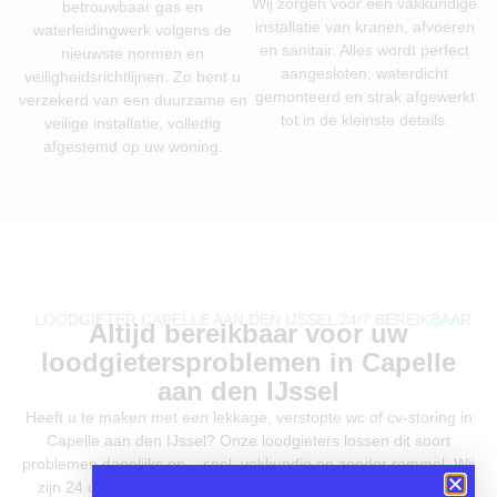
Wij zorgen voor een vakkundige
betrouwbaar gas en
installatie van kranen, afvoeren
waterleidingwerk volgens de
en sanitair. Alles wordt perfect
nieuwste normen en
aangesloten, waterdicht
veiligheidsrichtlijnen. Zo bent u
gemonteerd en strak afgewerkt
verzekerd van een duurzame en
tot in de kleinste details.
veilige installatie, volledig
afgestemd op uw woning.
LOODGIETER CAPELLE AAN DEN IJSSEL 24/7 BEREIKBAAR
Altijd bereikbaar voor uw
loodgietersproblemen in Capelle
aan den IJssel
Heeft u te maken met een lekkage, verstopte wc of cv-storing in
Capelle aan den IJssel? Onze loodgieters lossen dit soort
problemen dagelijks op – snel, vakkundig en zonder rommel. Wij
zijn 24 uur per dag, 7 dagen per week bereikbaar en komen