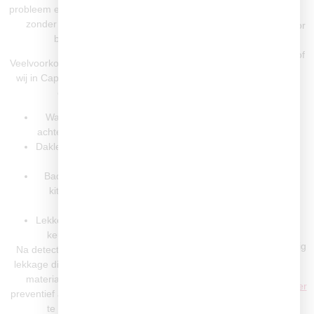
Capelle aan den IJssel:
probleem exact te lokaliseren –
zonder onnodig hak- en
Verstopte gootsteen door
breekwerk.
vet- en etensresten
Verstopping in douche of
Veelvoorkomende lekkages die
bad door haar en
wij in Capelle aan den IJssel
zeepresten
oplossen:
Verstopte wc door
verkeerd gebruik of
Waterleidinglekkages
opstopping in de
achter muren of plafonds
hoofdleiding
Daklekkages door slijtage
Hoofdriolering verstopt
of stormschade
door wortelgroei of
Badkamerlekkages bij
verzakking
kitnaden, voegen of
Wij voeren, indien nodig, een
douchebakken
camera-inspectie uit om te
Lekkende afvoeren onder
controleren of er structurele
keuken of badkamer
problemen in het riool aanwezig
Na detectie herstellen wij de
zijn.
lekkage direct met duurzame
materialen en geven wij
Meer weten? Bekijk onze
Afvoer
preventief advies om herhaling
Ontstoppen pagina
te voorkomen.