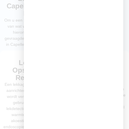
Capelle aan den
IJssel
Om u een beter beeld te geven
van wat wij doen, lichten we
hieronder onze meest
gevraagde loodgietersdiensten
in Capelle aan den IJssel toe.
Lekkage
Afvoer & Riool
Opsporen &
Ontstoppen
Repareren
Een verstopping is niet alleen
hinderlijk, maar kan ook voor
Een lekkage kan grote schade
stankoverlast en waterschade
aanrichten als deze niet snel
zorgen. Met onze professionele
wordt verholpen. Wij maken
ontstoppingsapparatuur
gebruik van moderne
verwijderen wij blokkades snel
lekdetectie-apparatuur zoals
en grondig.
warmtebeeldcamera’s,
akoestische detectie en
Wat wij vaak tegenkomen in
endoscopie om de bron van het