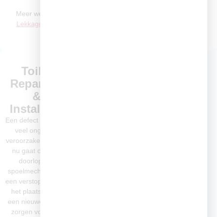
Meer weten? Bekijk onze
Lekkage Detectie
pagina
Toilet
Leidingen
Reparatie
Aanleggen
&
&
Installatie
Vervangen
Een defect toilet kan
Goed leidingwerk is
veel ongemak
de basis voor een
veroorzaken. Of het
betrouwbaar water-
nu gaat om een
en
doorlopend
verwarmingssysteem.
spoelmechanisme,
Wij vervangen
een verstopt toilet of
verouderde
het plaatsen van
leidingen en leggen
een nieuwe wc, wij
nieuwe aan volgens
zorgen voor een
de laatste