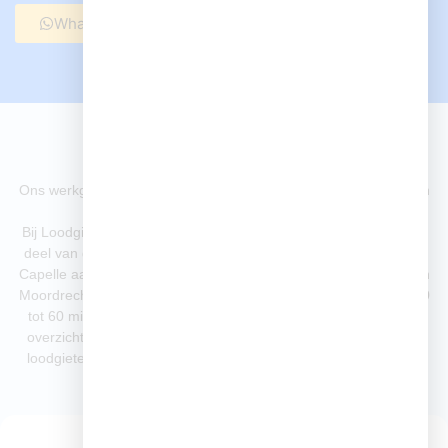
Whatsapp ons
Bel nu
Onze locaties
Ons werkgebied
Ons werkgebied – Loodgieter in Zuidplas, Capelle, Rotterdam en
regio Rijnmond
Bij Loodgieter aan den IJssel zijn wij dagelijks actief in een groot
deel van de regio Zuid-Holland. Denk aan Zuidplas, Rotterdam,
Capelle aan den IJssel, Krimpen aan den IJssel, Zevenhuizen en
Moordrecht. Dankzij onze lokale spreiding zijn wij vaak binnen 30
tot 60 minuten op locatie, ook bij spoed. Hieronder vindt u een
overzicht van de plaatsen waar wij veel gevraagd worden voor
loodgieterswerk zoals lekkages, verstoppingen, leidingwerk en
installaties.