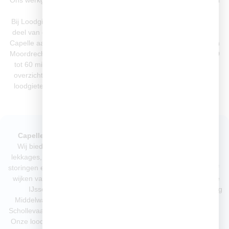
Ons werkgebied – Loodgieter in Zuidplas, Capelle, Rotterdam en
regio Rijnmond
Bij Loodgieter aan den IJssel zijn wij dagelijks actief in een groot
deel van de regio Zuid-Holland. Denk aan Zuidplas, Rotterdam,
Capelle aan den IJssel, Krimpen aan den IJssel, Zevenhuizen en
Moordrecht. Dankzij onze lokale spreiding zijn wij vaak binnen 30
tot 60 minuten op locatie, ook bij spoed. Hieronder vindt u een
overzicht van de plaatsen waar wij veel gevraagd worden voor
loodgieterswerk zoals lekkages, verstoppingen, leidingwerk en
installaties.
Capelle aan den IJssel
Rotterdam & Nesselande
Wij bieden snelle hulp bij
Dagelijkse service in
lekkages, verstoppingen, cv-
Nesselande, Zevenkamp,
storingen en onderhoud in alle
Ommoord en Prinsenland. Of
wijken van Capelle aan den
het nu gaat om een verstopte
IJssel, waaronder
wc, daklekkage of rioolreiniging
Middelwatering, Schenkel,
– wij staan paraat, ook in het
Schollevaar en ’s-Gravenland.
weekend en bij spoed.
Onze loodgieters zijn vaak al
Lees meer: Loodgieter