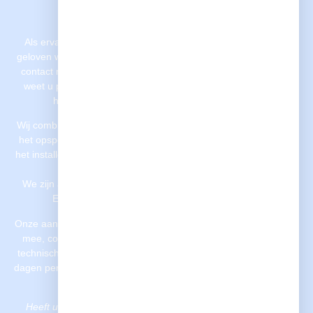
IJssel – duidelijk van
begin tot eind
Als ervaren loodgietersbedrijf in Nieuwerkerk aan den IJssel
geloven wij in een duidelijke werkwijze. Vanaf het moment dat u
contact met ons opneemt tot aan de oplevering van het werk,
weet u precies waar u aan toe bent. Geen verrassingen, wel
heldere communicatie en betrouwbare service.
Wij combineren vakmanschap met structuur. Of het nu gaat om
het opsporen van een lekkage, het vervangen van leidingen of
het installeren van sanitair, onze loodgieters werken snel, netjes
en met oog voor detail.
We zijn actief in heel Nieuwerkerk aan den IJssel, waaronder
Esse-Zuid, Kortenoord, Dorrestein en Zuidplas.
Onze aanpak is gericht op kwaliteit en gemak. We denken met u
mee, communiceren helder, en leveren pas op als alles klopt
technisch en visueel. Bij spoed of gepland onderhoud: wij zijn 7
dagen per week bereikbaar voor particuliere en zakelijke klanten
in de regio.
Heeft u direct een loodgieter in Nieuwerkerk aan den IJssel