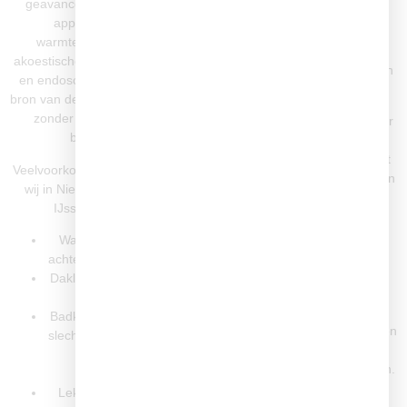
geavanceerde lekdetectie-
hogedrukreinigers.
apparatuur zoals
warmtebeeldcamera’s,
Veelvoorkomende problemen
akoestische meetinstrumenten
die wij in Nieuwerkerk aan den
en endoscopie om de exacte
IJssel aanpakken:
bron van de lekkage te vinden –
zonder onnodig hak- en
Gootsteen verstopt door
breekwerk.
vet en etensresten
Douche of bad verstopt
Veelvoorkomende lekkages die
door haar en zeepresten
wij in Nieuwerkerk aan den
Toilet verstopt door
IJssel verhelpen:
verkeerd gebruik of
blokkades in de leiding
Waterleidinglekkages
Hoofdriolering verstopt
achter muren of plafonds
door wortelgroei of
Daklekkages door storm
verzakking
of slijtage
Waar nodig gebruiken wij
Badkamerlekkages door
camera-inspectie om verborgen
slechte kitnaden, voegen
problemen in het riool op te
of beschadigde
sporen en gericht te herstellen.
douchebakken
Lekkende afvoeren in