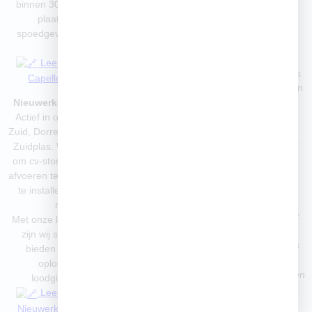
binnen 30 tot 60 minuten ter
Nesselande
plaatse – zowel bij
Loodgieter Zevenhuizen &
spoedgevallen als geplande
Moordrecht
klussen.
Van kleine reparaties tot
Lees meer: Loodgieter
complete badkamerrenovaties
Capelle aan den IJssel
in Zevenhuizen, Moordrecht en
Nieuwerkerk aan den IJssel
omliggende dorpen.
Actief in onder andere Esse-
Ook buiten kantooruren
Zuid, Dorrestein, Kortenoord en
beschikbaar – ideaal bij
Zuidplas. Wij staan 24/7 klaar
spoedgevallen in de avond of
om cv-storingen te verhelpen,
het weekend.
afvoeren te ontstoppen, sanitair
Lees meer: Loodgieter
te installeren of lekkages te
Moordrecht
repareren.
Weet u niet zeker of we ook
Met onze lokale aanwezigheid
bij u werken?
zijn wij snel ter plaatse en
Neem gerust contact met ons
bieden wij een blijvende
op. Wij zijn bereikbaar via
oplossing voor elk
telefoon, WhatsApp of e-mail en
loodgietersprobleem.
helpen u snel – zonder
Lees meer: Loodgieter
voorrijkosten en altijd met
Nieuwerkerk aan den IJssel