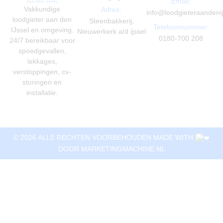
Email:
Vakkundige
Adres:
info@loodgieteraandenij
loodgieter aan den
Steenbakkerij,
Telefoonnummer:
IJssel en omgeving.
Nieuwerkerk a/d ijssel
0180-700 208
24/7 bereikbaar voor
spoedgevallen,
lekkages,
verstoppingen, cv-
storingen en
installatie.
© 2026 ALLE RECHTEN VOORBEHOUDEN MADE WITH
DOOR
MARKETINGMACHINE.NL