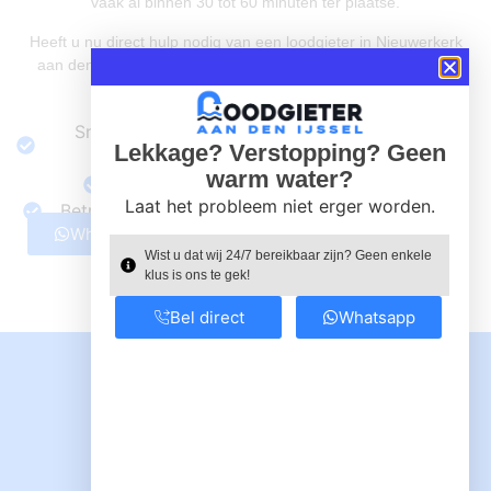
vaak al binnen 30 tot 60 minuten ter plaatse.
Heeft u nu direct hulp nodig van een loodgieter in Nieuwerkerk
aan den IJssel? Bel of WhatsApp ons, wij staan voor u klaar.
24/7 beschikbaar bij spoed
Snelle hulp op locatie in Nieuwerkerk aan den
Lekkage? Verstopping? Geen
IJssel
warm water?
Heldere prijzen, geen verrassingen
Laat het probleem niet erger worden.
Betrouwbare loodgieters met jarenlange ervaring
Whatsapp ons
Bel nu
Wist u dat wij 24/7 bereikbaar zijn? Geen enkele
klus is ons te gek!
Bel direct
Whatsapp
Loodgieter Nieuwerkerk aan den IJssel
Uw loodgieter
Nieuwerkerk aan den