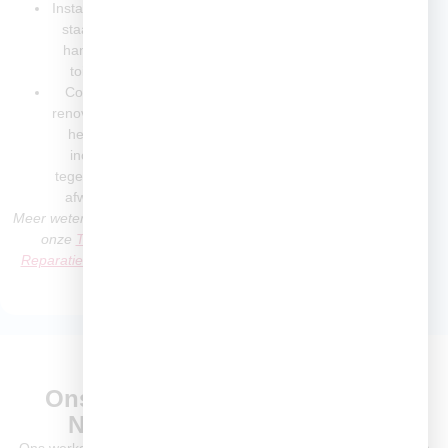
Installatie van
leidingen
staande of
Installatie of
hangende
verplaatsing
toiletten
van
Complete
gasleidingen
renovatie van
Aanpassingen
het toilet
bij
inclusief
verbouwingen
tegelwerk en
en renovaties
afwerking
Meer weten? Bekijk
Meer weten? Bekijk
onze
Leidingen
onze
Toilet
Repareren pagina
Reparatie pagina
Waar werken wij?
Ons werkgebied als Loodgieter
Nieuwerkerk aan den IJssel