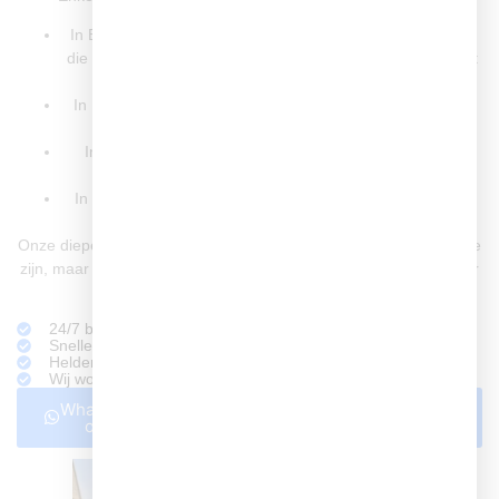
In Esse-Zuid een hardnekkige rioolverstopping verholpen
die werd veroorzaakt door ingegroeide boomwortels in het
hoofdriool.
In Dorrestein een lekkage onder een tegelvloer opgelost
zonder hak- of breekwerk.
In Kortenoord een oude cv-ketel vervangen door een
energiezuinig HR-model.
In Zuidplas een daklekkage gedicht die was ontstaan na
een zware storm.
Onze diepe lokale kennis maakt dat wij niet alleen snel ter plaatse
zijn, maar ook direct weten wat de beste aanpak is – vaak sneller
en slimmer dan veel niet-lokale aanbieders.
24/7 beschikbaar bij spoed
Snelle hulp op locatie in Nieuwerkerk aan den IJssel
Heldere prijzen, geen verrassingen
Wij wonen zelf in Nieuwerkerk aan den IJssel
Whatsapp
Bellen met een Loodgieter
ons
Nieuwerkerk aan den IJssel