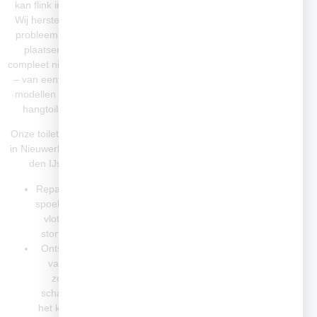
kan flink irriteren.
en
Wij herstellen het
verwarmingssysteem.
probleem snel of
Wij werken volgens
plaatsen een
de nieuwste
compleet nieuwe wc
veiligheidsrichtlijnen
– van eenvoudige
en gebruiken alleen
modellen tot luxe
hoogwaardige
hangtoiletten.
materialen.
Onze toiletservices
Veelvoorkomende
in Nieuwerkerk aan
leidingwerkzaamheden
den IJssel:
in Nieuwerkerk aan
den IJssel:
Reparatie van
spoelmechanismen,
Aanleg van
vlotters en
nieuwe
stortbakken
waterleidingen
Ontstoppen
in keuken of
van wc’s
badkamer
zonder
Vervanging
schade aan
van oude
het keramiek
loden