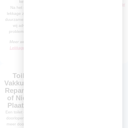
keuken of badkamer
Meer weten? Bekijk onze
Afvoer
Na het opsporen van de
Ontstoppen pagina
lekkage zorgen wij voor een
duurzame reparatie en geven
wij advies om nieuwe
problemen te voorkomen.
Meer weten? Bekijk onze
Lekkage Detectie pagina
Toilet
Water- en
Vakkundig
Gasleidingen
Repareren
Aanleggen
of Nieuw
of
Plaatsen
Vernieuwen
Een toilet dat blijft
Goed leidingwerk is
doorlopen of niet
de basis van elk
meer doorspoelt
betrouwbaar water-