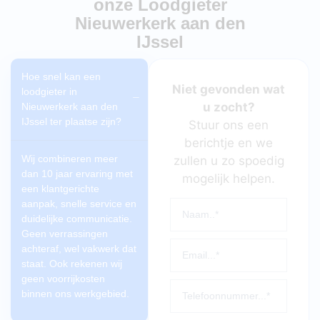
onze Loodgieter
Nieuwerkerk aan den
IJssel
Hoe snel kan een
Niet gevonden wat
loodgieter in
u zocht?
Nieuwerkerk aan den
IJssel ter plaatse zijn?
Stuur ons een
berichtje en we
Wij combineren meer
zullen u zo spoedig
dan 10 jaar ervaring met
mogelijk helpen.
een klantgerichte
aanpak, snelle service en
duidelijke communicatie.
Geen verrassingen
achteraf, wel vakwerk dat
staat. Ook rekenen wij
geen voorrijkosten
binnen ons werkgebied.