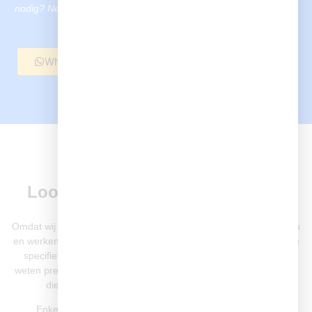
nodig? Neem contact met ons op via WhatsApp of bel ons direct
voor snelle hulp zonder zorgen.
Whatsapp ons
Bel nu
NIEUWERKERKSE MENTALITEIT
Loodgieter Nieuwerkerk aan den
IJssel
Omdat wij ons hele leven al in Nieuwerkerk aan den IJssel wonen
en werken, kennen wij de dorpssfeer, de lokale bouwstijlen en de
specifieke leiding en rioleringsstructuren als geen ander. We
weten precies welke problemen hier vaak voorkomen en hoe we
die het snelst en meest efficiënt kunnen oplossen.
Enkele voorbeelden uit onze recente werkzaamheden: