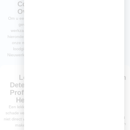
Compleet
Overzicht
Om u een duidelijk beeld te
geven van onze
werkzaamheden, vindt u
hieronder een overzicht van
onze meest gevraagde
loodgietersdiensten in
Nieuwerkerk aan den IJssel.
Lekkage
Verstoppingen in
Detecteren en
Afvoer en Riool
Professioneel
Snel Verhelpen
Herstellen
Een verstopping kan zorgen
voor overstromingen, vieze
Een lekkage kan snel veel
geuren en schade aan uw
schade veroorzaken als deze
woning. Wij lossen het op met
niet direct wordt aangepakt. Wij
professionele gereedschappen
maken gebruik van
zoals veermachines en