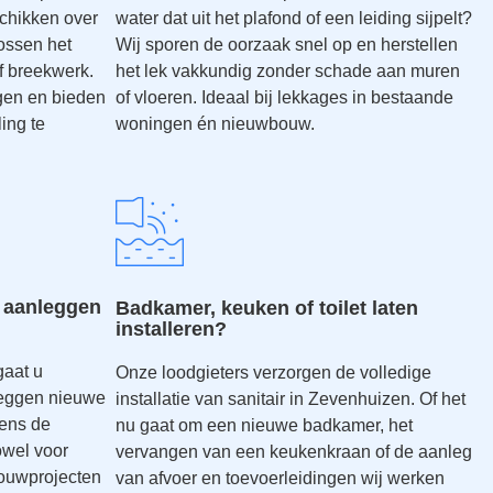
chikken over
water dat uit het plafond of een leiding sijpelt?
ossen het
Wij sporen de oorzaak snel op en herstellen
f breekwerk.
het lek vakkundig zonder schade aan muren
ngen en bieden
of vloeren. Ideaal bij lekkages in bestaande
ing te
woningen én nieuwbouw.
 aanleggen
Badkamer, keuken of toilet laten
installeren?
gaat u
Onze loodgieters verzorgen de volledige
leggen nieuwe
installatie van sanitair in Zevenhuizen. Of het
gens de
nu gaat om een nieuwe badkamer, het
owel voor
vervangen van een keukenkraan of de aanleg
ouwprojecten
van afvoer en toevoerleidingen wij werken