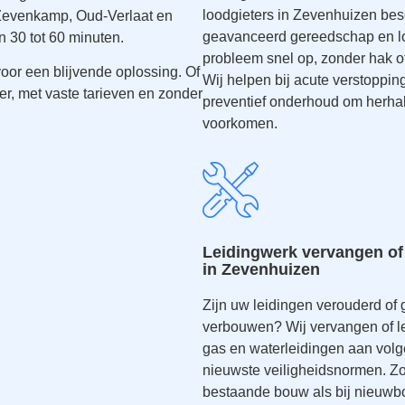
loodgieters in Zevenhuizen bes
 Zevenkamp, Oud-Verlaat en
geavanceerd gereedschap en l
n 30 tot 60 minuten.
probleem snel op, zonder hak o
oor een blijvende oplossing. Of
Wij helpen bij acute verstoppi
r, met vaste tarieven en zonder
preventief onderhoud om herhal
voorkomen.
Leidingwerk vervangen of
in Zevenhuizen
Zijn uw leidingen verouderd of 
verbouwen? Wij vervangen of 
gas en waterleidingen aan vol
nieuwste veiligheidsnormen. Z
bestaande bouw als bij nieuwb