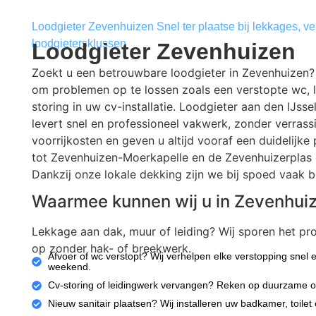
Loodgieter Zevenhuizen Snel ter plaatse bij lekkages, v
loodgietersklussen
Loodgieter Zevenhuizen
Zoekt u een betrouwbare loodgieter in Zevenhuizen? 
om problemen op te lossen zoals een verstopte wc, 
storing in uw cv-installatie. Loodgieter aan den IJsse
levert snel en professioneel vakwerk, zonder verrass
voorrijkosten en geven u altijd vooraf een duidelijk
tot Zevenhuizen-Moerkapelle en de Zevenhuizerplas on
Dankzij onze lokale dekking zijn we bij spoed vaak b
Waarmee kunnen wij u in Zevenhui
Lekkage aan dak, muur of leiding? Wij sporen het pro
op zonder hak- of breekwerk.
Afvoer of wc verstopt? Wij verhelpen elke verstopping snel e
weekend.
Cv-storing of leidingwerk vervangen? Reken op duurzame o
Nieuw sanitair plaatsen? Wij installeren uw badkamer, toilet