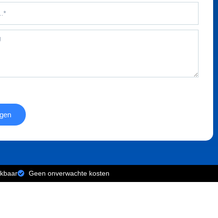
agen
ikbaar
Geen onverwachte kosten