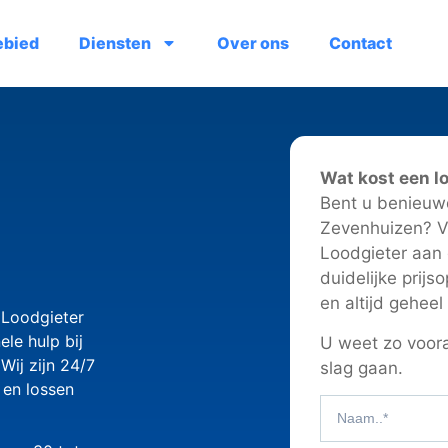
ebied
Diensten
Over ons
Contact
Wat kost een l
Bent u benieuwd
Zevenhuizen? Vr
Loodgieter aan 
duidelijke prijs
en altijd geheel 
 Loodgieter
ele hulp bij
U weet zo voora
Wij zijn 24/7
slag gaan.
 en lossen