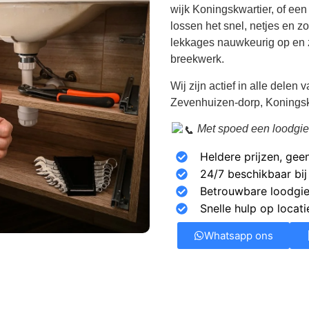
wijk Koningskwartier, of een
lossen het snel, netjes en z
lekkages nauwkeurig op en 
breekwerk.
Wij zijn actief in alle del
Zevenhuizen-dorp, Koningskw
Met spoed een loodgie
Heldere prijzen, gee
24/7 beschikbaar bi
Betrouwbare loodgiet
Snelle hulp op locat
Whatsapp ons